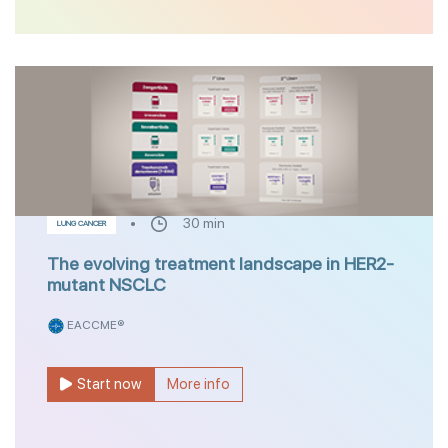
30 min
LUNG CANCER
The evolving treatment landscape in HER2-
mutant NSCLC
EACCME®
Start now
More info