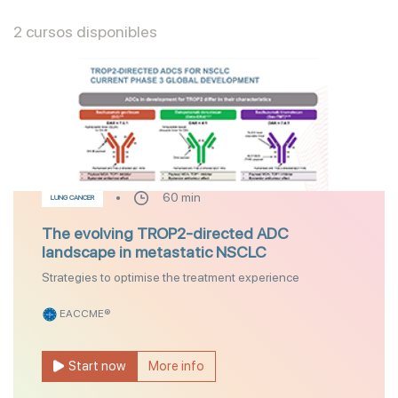
2 cursos disponibles
60 min
LUNG CANCER
The evolving TROP2-directed ADC
landscape in metastatic NSCLC
Strategies to optimise the treatment experience
EACCME®
Start now
More info